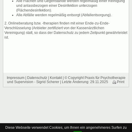
Alle Flächen und Gegenstände werden regelmäßig einer Reinigung
und anlassbezogen einer Desinfektion unterzogen
(Flächendesinfektion).
Alle Abfälle werden regelmäßig entsorgt (Abfallentsorgung).
2. Onlineberatung bzw. -therapien finden mit einer Ende-zu-Ende-
Verschlüsselung (Anbieter zertifiziert von der Kassenärztlichen
Vereinigung) statt, so dass der Datenschutz zu jedem Zeitpunkt gewährleistet
ist.
Impressum
|
Datenschutz
|
Kontakt
| © Copyright Praxis für Psychotherapie
und Supervision - Sigrid Scherer | Letzte Änderung: 29.11.2025
Print
Diese Webseite verwendet Cookies, um Ihnen ein angenehmeres Surfen zu